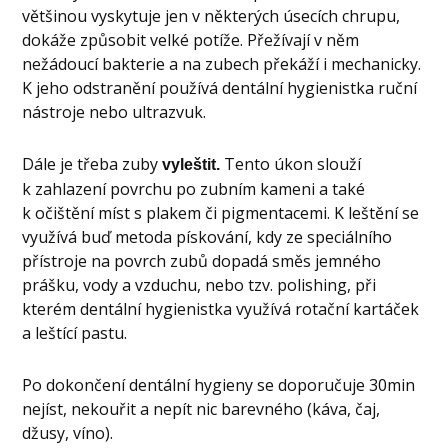
většinou vyskytuje jen v některých úsecích chrupu,
dokáže způsobit velké potíže. Přežívají v něm
nežádoucí bakterie a na zubech překáží i mechanicky.
K jeho odstranění používá dentální hygienistka ruční
nástroje nebo ultrazvuk.
Dále je třeba zuby
Tento úkon slouží
vyleštit.
k zahlazení povrchu po zubním kameni a také
k očištění míst s plakem či pigmentacemi. K leštění se
využívá buď metoda pískování, kdy ze speciálního
přístroje na povrch zubů dopadá směs jemného
prášku, vody a vzduchu, nebo tzv. polishing, při
kterém dentální hygienistka využívá rotační kartáček
a leštící pastu.
Po dokončení dentální hygieny se doporučuje 30min
nejíst, nekouřit a nepít nic barevného (káva, čaj,
džusy, víno).