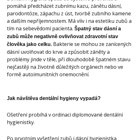
pomáhá předcházet zubnímu kazu, zánětu dásní,
parodontóze, zápachu z úst, tvorbě zubního kamene
a dalším nepříjemnostem. Má vliv i na estetiku zubů a
tím na sebevědomí pacienta.
Špatný stav dásní a
zubů může negativně ovlivňovat zdravotní stav
Bakterie se mohou ze zanícených
člověka jako celku.
dásní uvolňovat do krve a způsobit záněty a
problémy jinde v těle, při dlouhodobě špatném stavu
nejčastěji na životně důležitých orgánech nebo ve
formě autoimunitních onemocnění.
Jak návštěva dentální hygieny vypadá?
Ošetření probíhá v ordinaci diplomované dentální
hygienistky.
Po prvotním vyšetření zubů i dásní hygienistka